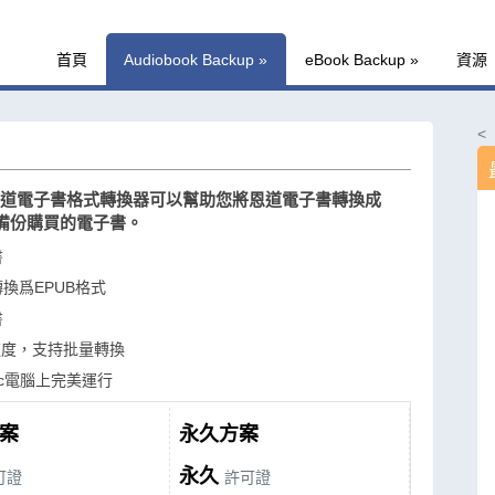
首頁
Audiobook Backup
»
eBook Backup
»
資源
<
rter 恩道電子書格式轉換器可以幫助您將恩道電子書轉換成
您備份購買的電子書。
書
轉換爲EPUB格式
書
速度，支持批量轉換
Mac電腦上完美運行
案
永久方案
永久
可證
許可證