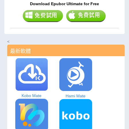
Download Epubor Ultimate for Free
<
最新軟體
Kobo Mate
Hami Mate